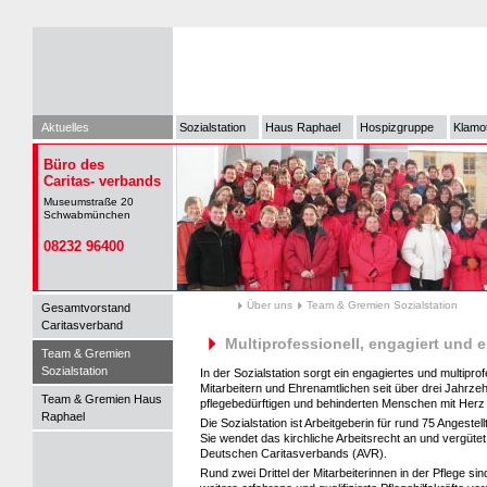
Aktuelles
Sozialstation
Haus Raphael
Hospizgruppe
Klamo
Büro des
Caritas- verbands
Museumstraße 20
Schwabmünchen
08232 96400
Über uns
Team & Gremien Sozialstation
Gesamtvorstand
Caritasverband
Multiprofessionell, engagiert und e
Team & Gremien
Sozialstation
In der Sozialstation sorgt ein engagiertes und multipr
Mitarbeitern und Ehrenamtlichen seit über drei Jahrzeh
Team & Gremien Haus
pflegebedürftigen und behinderten Menschen mit Herz
Raphael
Die Sozialstation ist Arbeitgeberin für rund 75 Angestellte
Sie wendet das kirchliche Arbeitsrecht an und vergütet
Deutschen Caritasverbands (AVR).
Rund zwei Drittel der Mitarbeiterinnen in der Pflege s