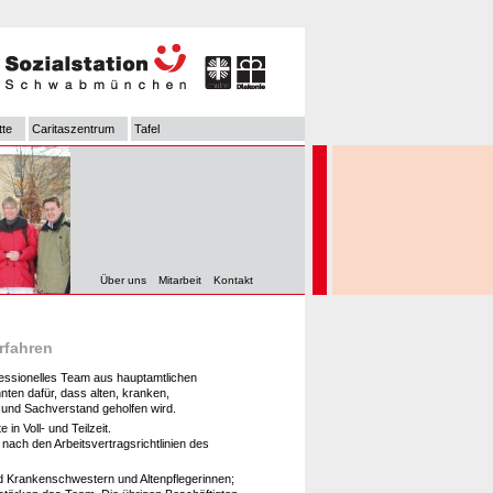
tte
Caritaszentrum
Tafel
Über uns
Mitarbeit
Kontakt
rfahren
ofessionelles Team aus hauptamtlichen
nten dafür, dass alten, kranken,
 und Sachverstand geholfen wird.
 in Voll- und Teilzeit.
 nach den Arbeitsvertragsrichtlinien des
ind Krankenschwestern und Altenpflegerinnen;