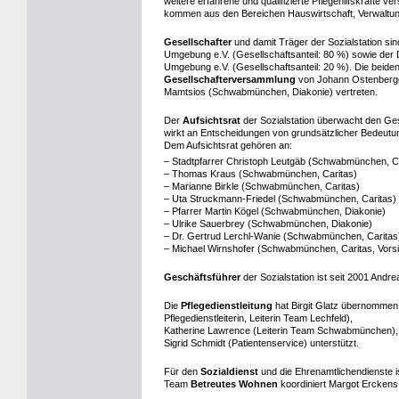
weitere erfahrene und qualifizierte Pflegehilfskräfte v
kommen aus den Bereichen Hauswirtschaft, Verwaltung
Gesellschafter
und damit Träger der Sozialstation 
Umgebung e.V. (Gesellschaftsanteil: 80 %) sowie de
Umgebung e.V. (Gesellschaftsanteil: 20 %). Die beiden
Gesellschafterversammlung
von Johann Ostenberg
Mamtsios (Schwabmünchen, Diakonie) vertreten.
Der
Aufsichtsrat
der Sozialstation überwacht den Ges
wirkt an Entscheidungen von grundsätzlicher Bedeutun
Dem Aufsichtsrat gehören an:
– Stadtpfarrer Christoph Leutgäb (Schwabmünchen, Ca
– Thomas Kraus (Schwabmünchen, Caritas)
– Marianne Birkle (Schwabmünchen, Caritas)
– Uta Struckmann-Friedel (Schwabmünchen, Caritas)
– Pfarrer Martin Kögel (Schwabmünchen, Diakonie)
– Ulrike Sauerbrey (Schwabmünchen, Diakonie)
– Dr. Gertrud Lerchl-Wanie (Schwabmünchen, Caritas
– Michael Wirnshofer (Schwabmünchen, Caritas, Vorsi
Geschäftsführer
der Sozialstation ist seit 2001 Andr
Die
Pflegedienstleitung
hat Birgit Glatz übernommen; 
Pflegedienstleiterin, Leiterin Team Lechfeld),
Katherine Lawrence (Leiterin Team Schwabmünchen), 
Sigrid Schmidt (Patientenservice) unterstützt.
Für den
Sozialdienst
und die Ehrenamtlichendienste i
Team
Betreutes Wohnen
koordiniert Margot Erckens