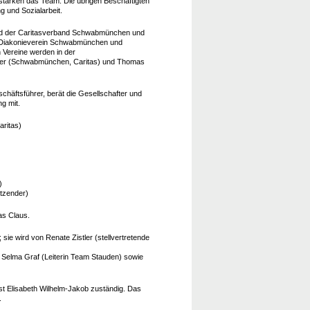
erstärken das Team. Die übrigen Beschäftigten
 und Sozialarbeit.
sind der Caritasverband Schwabmünchen und
r Diakonieverein Schwabmünchen und
 Vereine werden in der
er (Schwabmünchen, Caritas) und Thomas
chäftsführer, berät die Gesellschafter und
g mit.
ritas)
)
tzender)
eas Claus.
sie wird von Renate Zistler (stellvertretende
Selma Graf (Leiterin Team Stauden) sowie
st Elisabeth Wilhelm-Jakob zuständig. Das
.